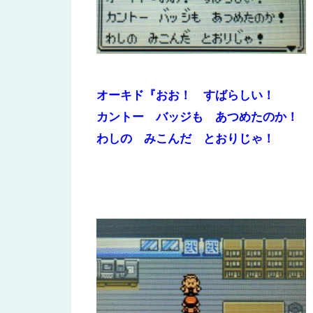
オーキド『おお！ すばらしい！
カントー バッジも あつめたのか！
わしの みこんだ とおりじゃ！