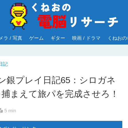
メラ / 写真
ゲーム
ギター
映画 / ドラマ
くねおの
日記
モン銀プレイ日記65：シロガネ
を捕まえて旅パを完成させろ！
5 min