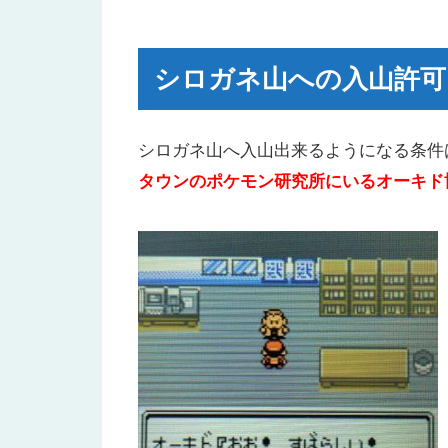
シロガネ山への入山許可！セキエ
シロガネ山へ入山！
シロガネ山への入山許可
お目当てのニューラを捕まえろ！
シロガネ山へ入山出来るようになる条件
タウンのポケモン研究所にいるオーキド