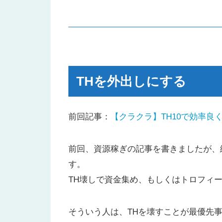
THを外出しにする
TH外出しの村の配置
THを外出しにする
クリスタルリーグⅡよりも上のリ
資源の一つは空の状態にしておく
前回記事：
【クラクラ】TH10で効率
実践してみた結果
まとめ
前回、資源稼ぎの記事を書きましたが、
す。
TH壊しで資金集め、もしくはトロフィ
そういう人は、THを壊すことが最優先