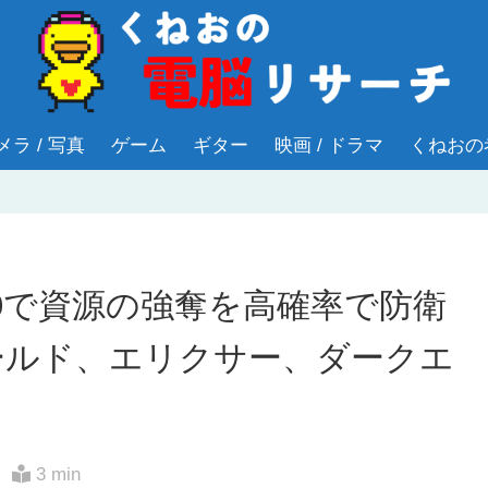
メラ / 写真
ゲーム
ギター
映画 / ドラマ
くねおの
10で資源の強奪を高確率で防衛
ールド、エリクサー、ダークエ
3 min