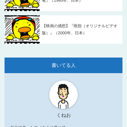
竜』（1980年、日本）
【映画の感想】『呪怨（オリジナルビデオ
版）』（2000年、日本）
書いてる人
くねお