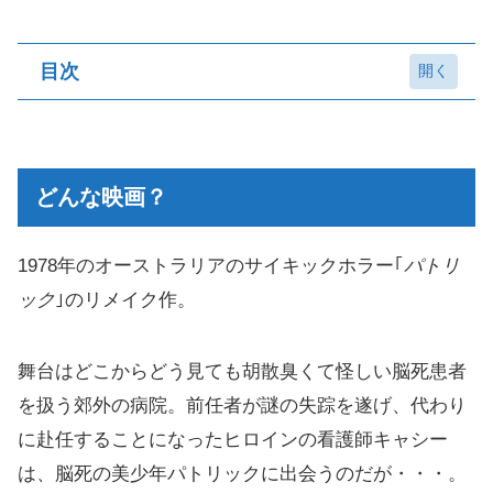
目次
どんな映画？
オススメポイント
どんな映画？
感想（ネタバレ）
1978年のオーストラリアのサイキックホラー｢
パトリ
ック
｣のリメイク作。
舞台はどこからどう見ても胡散臭くて怪しい脳死患者
を扱う郊外の病院。前任者が謎の失踪を遂げ、代わり
に赴任することになったヒロインの看護師キャシー
は、脳死の美少年パトリックに出会うのだが・・・。