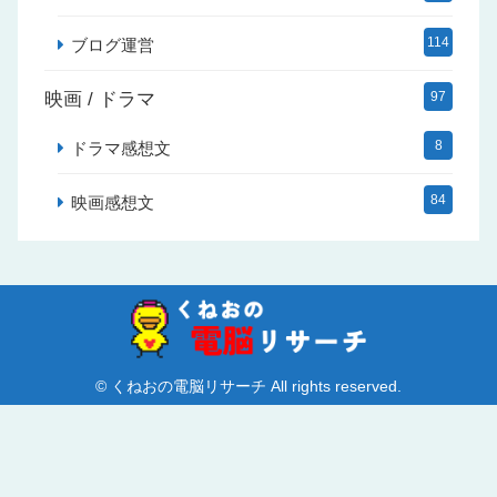
114
ブログ運営
映画 / ドラマ
97
8
ドラマ感想文
84
映画感想文
© くねおの電脳リサーチ All rights reserved.