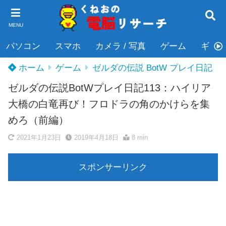
MENU
パソコン
スマホ
カメラ / 写真
ゲーム
ギタ
ホーム
ゲーム
ゼルダの伝説 BotW プレイ日記
ゼルダの伝説BotWプレイ日記113：ハイリア
大橋の白竜再び！フロドラの角のかけらを集
めろ（前編）
2021年1月23日
2019年4月18日
8 min
スポンサーリンク