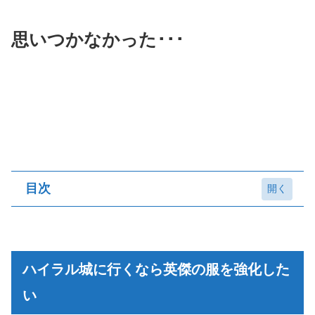
思いつかなかった･･･
目次
ハイラル城に行くなら英傑の服を強化したい
ハイリア大橋の白竜の正体･･･
ハイラル城に行くなら英傑の服を強化した
フロドラと戦い始めて２日目
い
フロドラと戦い始めて３日目