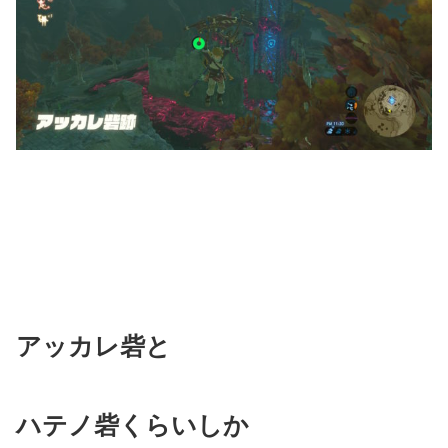
アッカレ砦と
ハテノ砦くらいしか