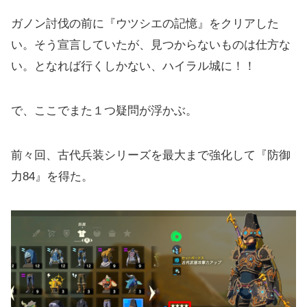
フロドラと戦い始めて４日目
ガノン討伐の前に『ウツシエの記憶』をクリアした
い。そう宣言していたが、見つからないものは仕方な
フロドラと戦い始めて５日目
い。となれば行くしかない、ハイラル城に！！
フロドラと戦い始めて６日目
で、ここでまた１つ疑問が浮かぶ。
前々回、古代兵装シリーズを最大まで強化して『防御
力84』を得た。