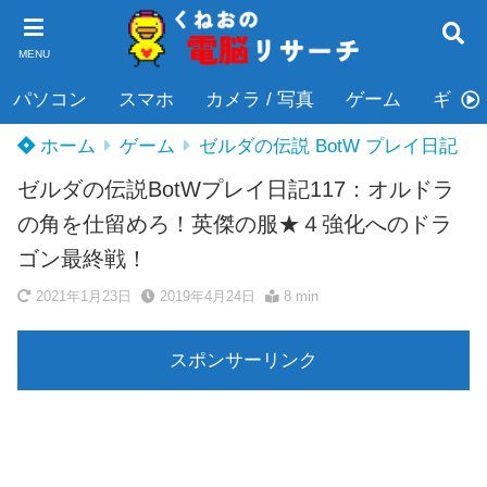
MENU
パソコン
スマホ
カメラ / 写真
ゲーム
ギタ
ホーム
ゲーム
ゼルダの伝説 BotW プレイ日記
ゼルダの伝説BotWプレイ日記117：オルドラ
の角を仕留めろ！英傑の服★４強化へのドラ
ゴン最終戦！
2021年1月23日
2019年4月24日
8 min
スポンサーリンク