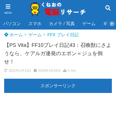
MENU
パソコン
スマホ
カメラ / 写真
ゲーム
ギタ
ホーム
ゲーム
FFX プレイ日記
【PS Vita】FF10プレイ日記43：召喚獣にさよ
うなら、ケアルガ連発のエボン＝ジュを倒
せ！
2021年1月23日
2016年3月16日
5 min
スポンサーリンク