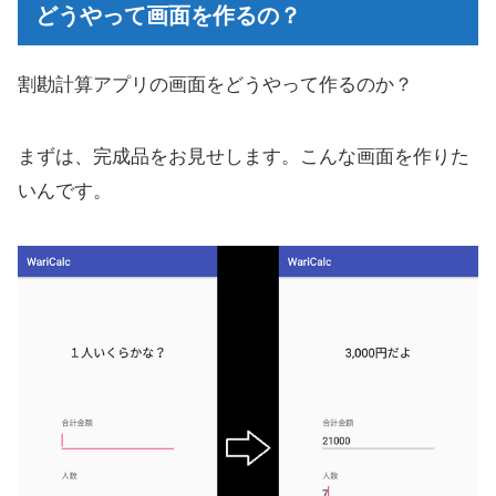
どうやって画面を作るの？
※ちょっと補足
部品にIDを付けて、表示されるテキストを入
割勘計算アプリの画面をどうやって作るのか？
力する
計算結果表示用のTextViewの大きさを調整
まずは、完成品をお見せします。こんな画面を作りた
いんです。
文字列リソースの定義
labelFor属性の設定
割勘計算アプリの画面作成完了！