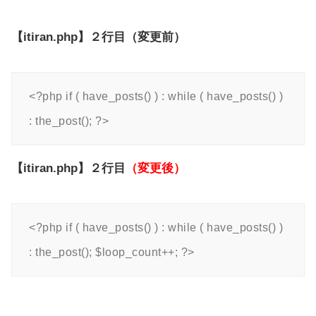
【itiran.php】２行目（変更前）
<?php if ( have_posts() ) : while ( have_posts() ) 
: the_post(); ?>
【itiran.php】２行目
（変更後）
<?php if ( have_posts() ) : while ( have_posts() ) 
: the_post(); $loop_count++; ?>