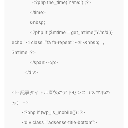
                <?php the_time('Y/m/d') ;?>

              </time>

              &nbsp;

              <?php if ($mtime = get_mtime('Y/m/d')) 
echo ' <i class="fa fa-repeat"></i>&nbsp; ' , 
$mtime; ?>

              </span> </p>

          </div>

<!-- 記事タイトル直後のアドセンス（スマホの
み） -->

        <?php if (wp_is_mobile()) :?>

        <div class="adsense-title-bottom">
