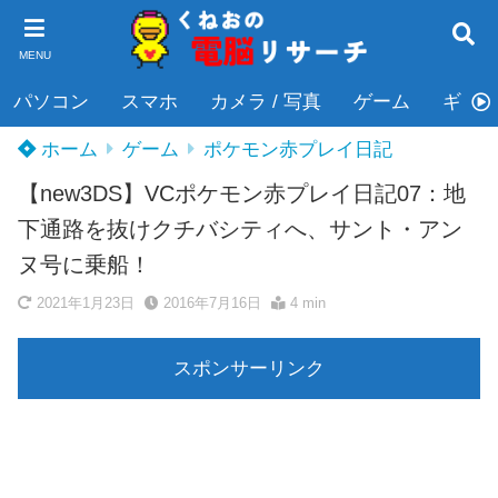
MENU
パソコン
スマホ
カメラ / 写真
ゲーム
ギタ
ホーム
ゲーム
ポケモン赤プレイ日記
【new3DS】VCポケモン赤プレイ日記07：地
下通路を抜けクチバシティへ、サント・アン
ヌ号に乗船！
2021年1月23日
2016年7月16日
4 min
スポンサーリンク