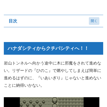
目次
ハナダシティからクチバシティへ！！
クチバシティ散策
ハナダシティからクチバシティへ！！
ボロのつりざおの入手
自転車の引換券の入手
岩山トンネルへ向かう途中に木に邪魔をされて進めな
カモネギ交換NPC（おまけ）
い。リザードの『ひのこ』で燃やしてしまえば簡単に
進めるはずのに、『いあいぎり』じゃないと進めない
いざ、サント・アンヌ号へ！！
ことに納得いかない。