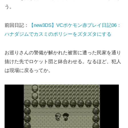
う。
前回日記：
【new3DS】VCポケモン赤プレイ日記06：
ハナダジムでカスミのポリシーをズタズタにする
お巡りさんの警備が解かれた被害に遭った民家を通り
抜けた先でロケット団と鉢合わせる。なるほど、犯人
は現場に戻るってか。