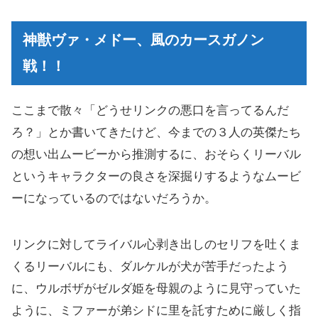
英傑リーバルの詩 - 想い出ムービー
神獣ヴァ・メドー、風のカースガノン
『Ex 英傑リーバルの詩』クリア！
戦！！
ここまで散々「どうせリンクの悪口を言ってるんだ
ろ？」とか書いてきたけど、今までの３人の英傑たち
の想い出ムービーから推測するに、おそらくリーバル
というキャラクターの良さを深掘りするようなムービ
ーになっているのではないだろうか。
リンクに対してライバル心剥き出しのセリフを吐くま
くるリーバルにも、ダルケルが犬が苦手だったよう
に、ウルボザがゼルダ姫を母親のように見守っていた
ように、ミファーが弟シドに里を託すために厳しく指