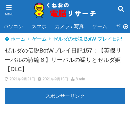
MENU
パソコン
スマホ
カメラ / 写真
ゲーム
ギタ
ホーム
ゲーム
ゼルダの伝説 BotW プレイ日記
ゼルダの伝説BotWプレイ日記157：【英傑リ
ーバルの詩編６】リーバルの猛りとゼルダ姫
【DLC】
2021年9月21日
2021年9月15日
8 min
スポンサーリンク