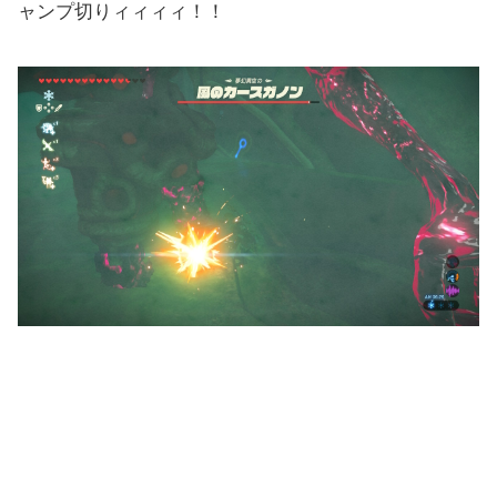
ャンプ切りィィィィ！！