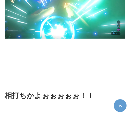
相打ちかよぉぉぉぉぉ！！