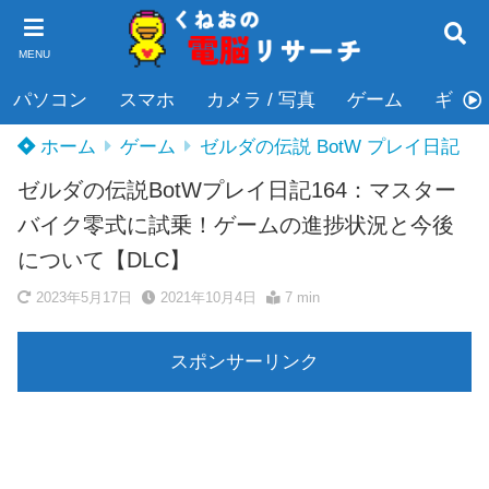
MENU
パソコン
スマホ
カメラ / 写真
ゲーム
ギタ
ホーム
ゲーム
ゼルダの伝説 BotW プレイ日記
ゼルダの伝説BotWプレイ日記164：マスター
バイク零式に試乗！ゲームの進捗状況と今後
について【DLC】
2023年5月17日
2021年10月4日
7 min
スポンサーリンク