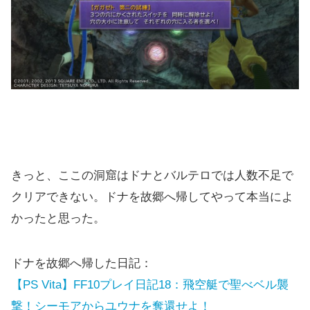
きっと、ここの洞窟はドナとバルテロでは人数不足で
クリアできない。ドナを故郷へ帰してやって本当によ
かったと思った。
ドナを故郷へ帰した日記：
【PS Vita】FF10プレイ日記18：飛空艇で聖べベル襲
撃！シーモアからユウナを奪還せよ！