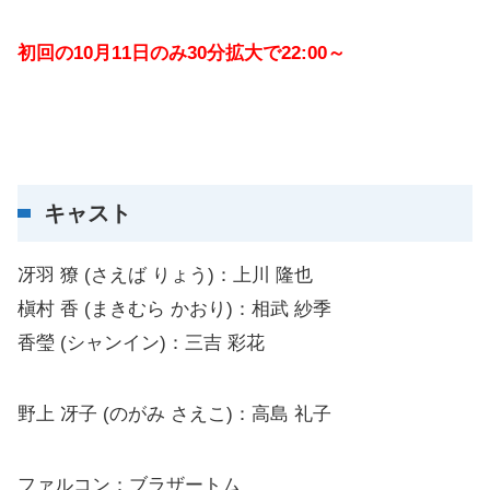
初回の10月11日のみ30分拡大で22:00～
キャスト
冴羽 獠 (さえば りょう)：上川 隆也
槇村 香 (まきむら かおり)：相武 紗季
香瑩 (シャンイン)：三吉 彩花
野上 冴子 (のがみ さえこ)：高島 礼子
ファルコン：ブラザートム