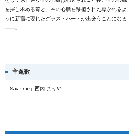
そして原作通り香の心臓は強奪され１年後、香の心臓
を探し求める獠と、香の心臓を移植された導かれるよ
うに新宿に現れたグラス・ハートが出会うことになる
――。
主題歌
「Save me」西内 まりや