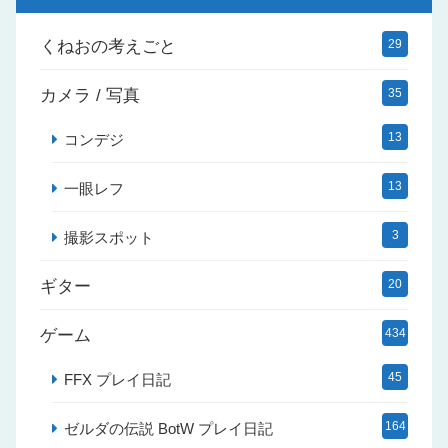
くねおの考えごと
29
カメラ / 写真
35
13
コンデジ
13
一眼レフ
3
撮影スポット
ギター
20
ゲーム
434
45
FFX プレイ日記
164
ゼルダの伝説 BotW プレイ日記