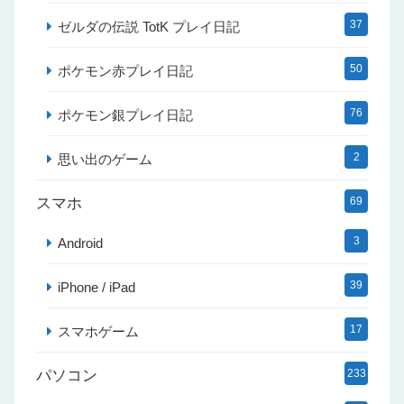
37
ゼルダの伝説 TotK プレイ日記
50
ポケモン赤プレイ日記
76
ポケモン銀プレイ日記
2
思い出のゲーム
スマホ
69
3
Android
39
iPhone / iPad
17
スマホゲーム
パソコン
233