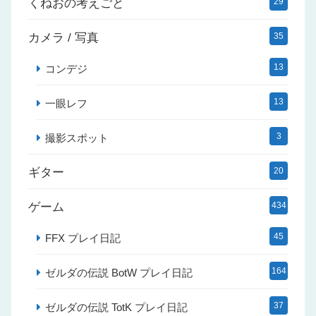
くねおの考えごと
29
カメラ / 写真
35
13
コンデジ
13
一眼レフ
3
撮影スポット
ギター
20
ゲーム
434
45
FFX プレイ日記
164
ゼルダの伝説 BotW プレイ日記
37
ゼルダの伝説 TotK プレイ日記