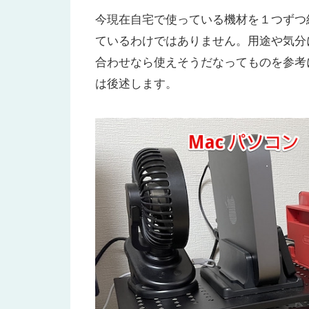
小型アンプ（NUX Mighty Lite BT）
今現在自宅で使っている機材を１つずつ
ているわけではありません。用途や気分
シールド
合わせなら使えそうだなってものを参考
Case1：超手軽！リアルトーンケーブ
は後述します。
Case2：音を作って練習する場合
Case3：アンプで練習したい（
Case４：アンプで練習したい（
おまけ