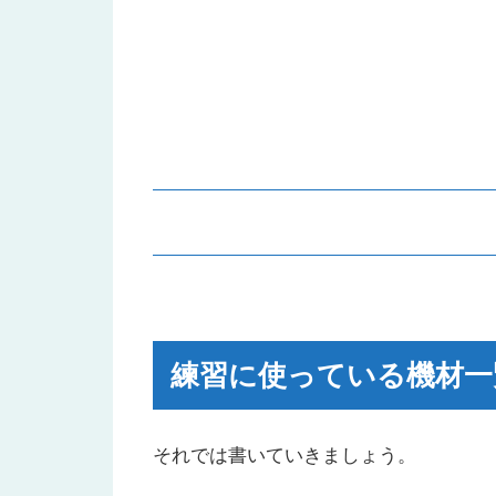
練習に使っている機材一覧
パソコン（Mac mini）
練習に使っている機材一
オーディオインターフェース（Scarlett
マルチエフェクター（ZOOM G1 FO
ワイヤレスシステム（Xvive XV-U2/
それでは書いていきましょう。
リアルトーンケーブル