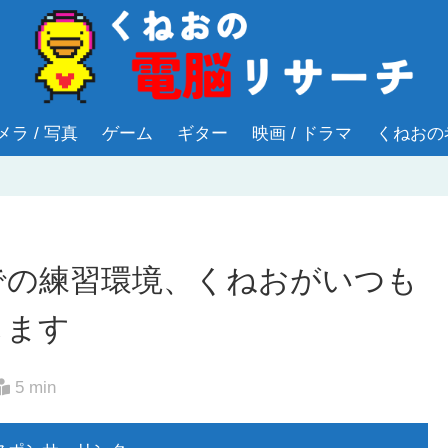
メラ / 写真
ゲーム
ギター
映画 / ドラマ
くねおの
での練習環境、くねおがいつも
します
5 min